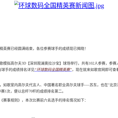
精英赛已经圆满结束，各位参赛球手的成绩现已揭晓！
歌
模拟高尔夫
3D
【深圳观澜奥拉沙宝】球场举行，共有
102
人参赛，参赛
有球手的成绩排名详见
“
环球数码全国精英赛
”
，现在就来
如歌官网
即可
查
，如歌
室内高尔夫
代言人、中国著名职业高尔夫球手----苏东，也在“北
参赛1次，便以总杆
70
杆的成绩排名第二。
《赛事规则》，
本次
比赛前六名选手的排名情况如下：