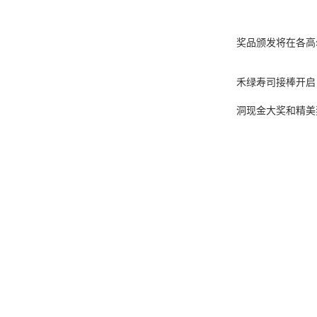
奖品颁发将在各
高
禾绿寿司接棒开启
洞现金大奖和精美