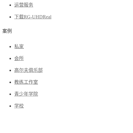
运营服务
下载RG-UHDReal
案例
私家
会所
高尔夫俱乐部
教练工作室
青少年学院
学校
球馆列表
新闻中心