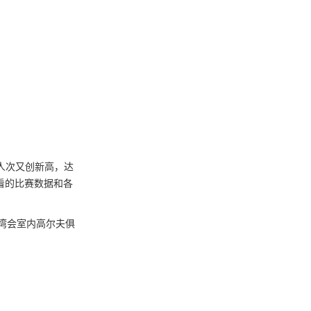
人次又创新高，达
看的
比赛
数据
和各
京湾会室内高尔夫俱