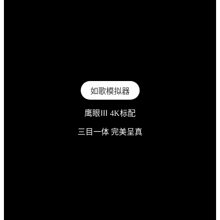
如歌模拟器
鹰眼
Ⅲ
4K标配
三目
一体
完美
呈真